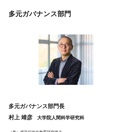
多元ガバナンス
部門
多元ガバナンス
部門長
村上
靖彦
大学院人間科学研究科