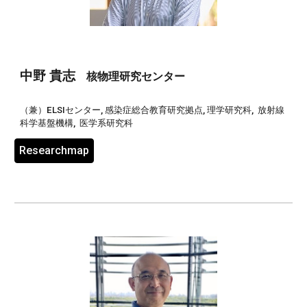
中野
貴
志
核物理研究センター
（兼）ELSIセンター
,
感染症総合教育研究拠点,
理学研究科,
放射線
科学基盤機構,
医学系研究科
Researchmap