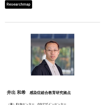
Researchmap
井出
和
希
感染症総合教育研究拠点
（兼）ELSIセンター、COデザインセンター